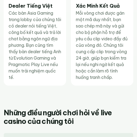
Dealer Tiếng Việt
Xác Minh Kết Quả
Các bàn Asia Gaming
Mỗi vòng chơi được gán
trong lobby của chúng tôi
một mã duy nhất, bạn
có dealer nói tiếng Việt,
sao chép mã này và gửi
công bố kết quả và trả lời
cho bộ phận hỗ trợ để
chat bằng ngôn ngữ địa
yêu cầu clip video đầy đủ
phương. Bạn cũng tìm
của vòng đó. Chúng tôi
thấy bàn dealer tiếng Anh
cung cấp clip trong vòng
từ Evolution Gaming và
24 giờ, giúp bạn kiểm tra
Pragmatic Play Live nếu
lại nếu nghi ngờ kết quả
muốn trải nghiệm quốc
hoặc cần làm rõ tình
tế.
huống tranh chấp.
Những điều người chơi hỏi về live
casino của chúng tôi