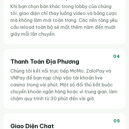
Khi bạn chọn bàn khác trong lobby của chúng
tôi, giao diện chỉ thay luồng video và bảng cược
mà không làm mới toàn trang. Các nền tảng yêu
cầu reload toàn bộ sẽ mất thêm năm đến mười
giây mỗi lần chuyển.
04
Thanh Toán Địa Phương
Chúng tôi kết nối trực tiếp MoMo, ZaloPay và
VNPay để bạn nạp chip vào tài khoản live
casino trong vài phút. Một số đối thủ bắt buộc
chuyển khoản ngân hàng hoặc ví trung gian, làm
chậm quy trình từ 30 phút đến vài giờ.
05
Giao Diện Chat