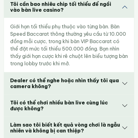
Tôi cần bao nhiêu chip tối thiểu để ngồi
vào bàn live casino?
Giới hạn tối thiểu phụ thuộc vào từng bàn. Bàn
Speed Baccarat thông thường yêu cầu từ 10.000
đồng mỗi cược, trong khi bàn VIP Baccarat có
thể đặt mức tối thiểu 500.000 đồng. Bạn nhìn
thấy giới hạn cược khi rê chuột lên biểu tượng bàn
trong lobby trước khi mở.
Dealer có thể nghe hoặc nhìn thấy tôi qua
camera không?
Tôi có thể chơi nhiều bàn live cùng lúc
được không?
Làm sao tôi biết kết quả vòng chơi là ngẫu
nhiên và không bị can thiệp?