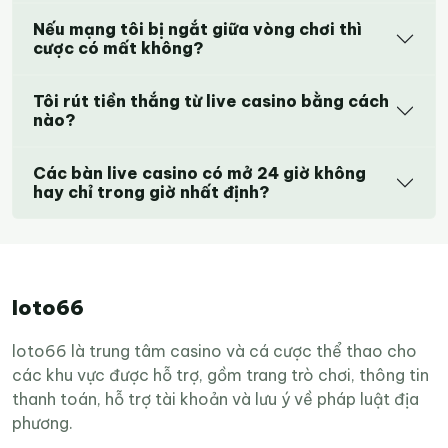
Nếu mạng tôi bị ngắt giữa vòng chơi thì
cược có mất không?
Tôi rút tiền thắng từ live casino bằng cách
nào?
Các bàn live casino có mở 24 giờ không
hay chỉ trong giờ nhất định?
loto66
loto66 là trung tâm casino và cá cược thể thao cho
các khu vực được hỗ trợ, gồm trang trò chơi, thông tin
thanh toán, hỗ trợ tài khoản và lưu ý về pháp luật địa
phương.