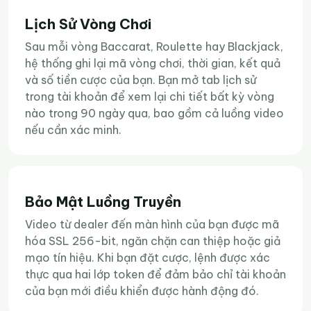
Lịch Sử Vòng Chơi
Sau mỗi vòng Baccarat, Roulette hay Blackjack,
hệ thống ghi lại mã vòng chơi, thời gian, kết quả
và số tiền cược của bạn. Bạn mở tab lịch sử
trong tài khoản để xem lại chi tiết bất kỳ vòng
nào trong 90 ngày qua, bao gồm cả luồng video
nếu cần xác minh.
Bảo Mật Luồng Truyền
Video từ dealer đến màn hình của bạn được mã
hóa SSL 256-bit, ngăn chặn can thiệp hoặc giả
mạo tín hiệu. Khi bạn đặt cược, lệnh được xác
thực qua hai lớp token để đảm bảo chỉ tài khoản
của bạn mới điều khiển được hành động đó.