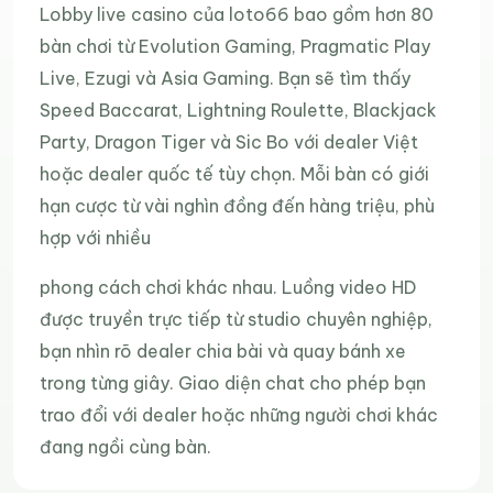
Lobby live casino của loto66 bao gồm hơn 80
bàn chơi từ Evolution Gaming, Pragmatic Play
Live, Ezugi và Asia Gaming. Bạn sẽ tìm thấy
Speed Baccarat, Lightning Roulette, Blackjack
Party, Dragon Tiger và Sic Bo với dealer Việt
hoặc dealer quốc tế tùy chọn. Mỗi bàn có giới
hạn cược từ vài nghìn đồng đến hàng triệu, phù
hợp với nhiều
phong cách chơi khác nhau. Luồng video HD
được truyền trực tiếp từ studio chuyên nghiệp,
bạn nhìn rõ dealer chia bài và quay bánh xe
trong từng giây. Giao diện chat cho phép bạn
trao đổi với dealer hoặc những người chơi khác
đang ngồi cùng bàn.