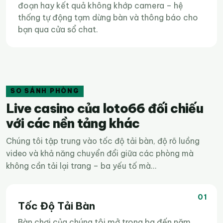
đoạn hay kết quả không khớp camera – hệ
thống tự động tạm dừng bàn và thông báo cho
bạn qua cửa sổ chat.
SO SÁNH PHÒNG
Live casino của loto66 đối chiếu
với các nền tảng khác
Chúng tôi tập trung vào tốc độ tải bàn, độ rõ luồng
video và khả năng chuyển đổi giữa các phòng mà
không cần tải lại trang – ba yếu tố mà...
01
Tốc Độ Tải Bàn
Bàn chơi của chúng tôi mở trong ba đến năm