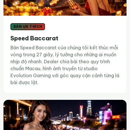
BÀN ƯA THÍCH
Speed Baccarat
Bàn Speed Baccarat của chúng tôi kết thúc mỗi
vòng trong 27 giây, lý tưởng cho những ai muốn
nhịp độ nhanh. Dealer chia bài theo quy trình
chuẩn Macau, hình ảnh truyền từ studio
Evolution Gaming với góc quay cận cảnh từng lá
bài được lật.