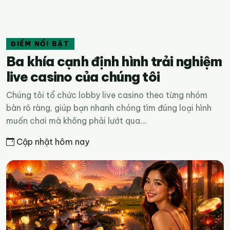
ĐIỂM NỔI BẬT
Ba khía cạnh định hình trải nghiệm
live casino của chúng tôi
Chúng tôi tổ chức lobby live casino theo từng nhóm
bàn rõ ràng, giúp bạn nhanh chóng tìm đúng loại hình
muốn chơi mà không phải lướt qua...
Cập nhật hôm nay