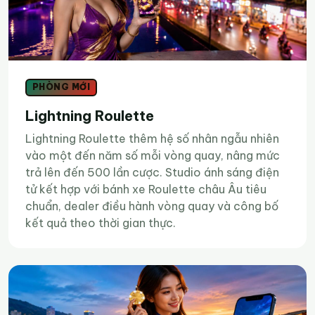
PHÒNG MỚI
Lightning Roulette
Lightning Roulette thêm hệ số nhân ngẫu nhiên
vào một đến năm số mỗi vòng quay, nâng mức
trả lên đến 500 lần cược. Studio ánh sáng điện
tử kết hợp với bánh xe Roulette châu Âu tiêu
chuẩn, dealer điều hành vòng quay và công bố
kết quả theo thời gian thực.