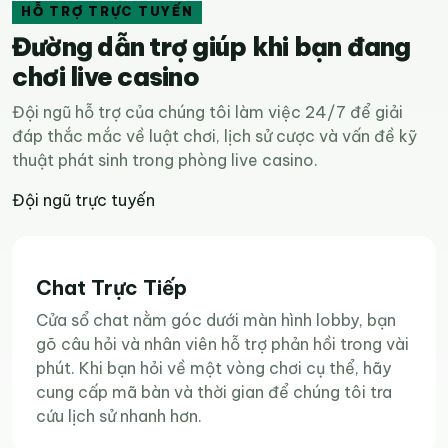
HỖ TRỢ TRỰC TUYẾN
Đường dẫn trợ giúp khi bạn đang
chơi live casino
Đội ngũ hỗ trợ của chúng tôi làm việc 24/7 để giải
đáp thắc mắc về luật chơi, lịch sử cược và vấn đề kỹ
thuật phát sinh trong phòng live casino.
Đội ngũ trực tuyến
Chat Trực Tiếp
Cửa sổ chat nằm góc dưới màn hình lobby, bạn
gõ câu hỏi và nhân viên hỗ trợ phản hồi trong vài
phút. Khi bạn hỏi về một vòng chơi cụ thể, hãy
cung cấp mã bàn và thời gian để chúng tôi tra
cứu lịch sử nhanh hơn.