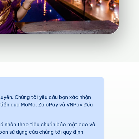
 tuyến. Chúng tôi yêu cầu bạn xác nhận
út tiền qua MoMo, ZaloPay và VNPay đều
u cá nhân theo tiêu chuẩn bảo mật cao và
hoản sử dụng của chúng tôi quy định