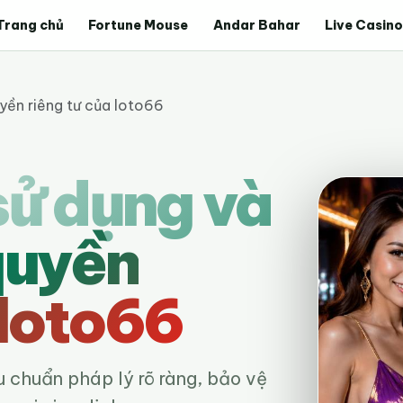
Trang chủ
Fortune Mouse
Andar Bahar
Live Casino
yền riêng tư của loto66
sử dụng và
quyền
 loto66
u chuẩn pháp lý rõ ràng, bảo vệ