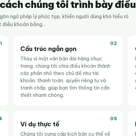
cách chúng tôi trình bày điề
ngôn ngữ pháp lý phức tạp, khiến người dùng khó hiểu rõ
 điều khoản bằng...
1
02
Cấu trúc ngắn gọn
Thay vì một văn bản dài hàng chục
trang, chúng tôi chia điều khoản thành
các phần nhỏ theo chủ đề như tài
khoản, thanh toán, quyền riêng tư và
tranh chấp, giúp bạn tìm thông tin cần
thiết nhanh chóng.
4
05
Ví dụ thực tế
Chúng tôi cung cấp kịch bản cụ thể về