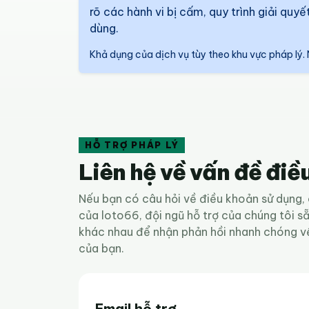
rõ các hành vi bị cấm, quy trình giải qu
dùng.
Khả dụng của dịch vụ tùy theo khu vực pháp lý. 
HỖ TRỢ PHÁP LÝ
Liên hệ về vấn đề điề
Nếu bạn có câu hỏi về điều khoản sử dụng, 
của loto66, đội ngũ hỗ trợ của chúng tôi sẵ
khác nhau để nhận phản hồi nhanh chóng về
của bạn.
Email hỗ trợ